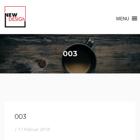
MENU
003
003
|
17 Februar 2018