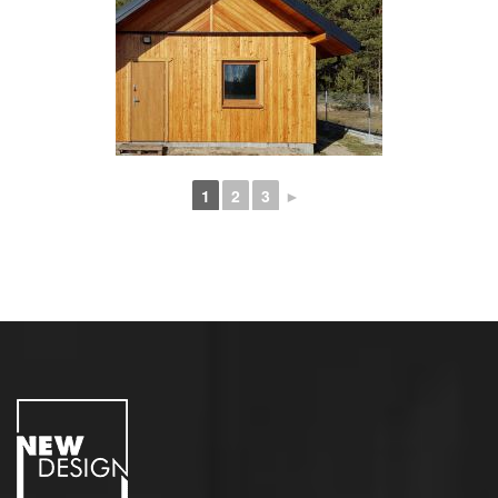
1
2
3
►