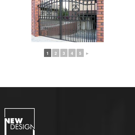
1
2
3
4
5
►